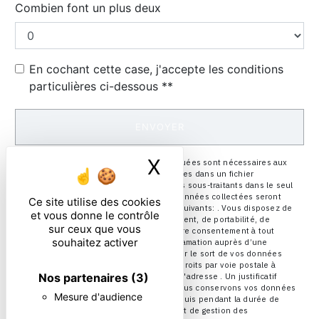
Combien font un plus deux
En cochant cette case, j'accepte les conditions
particulières ci-dessous **
ENVOYER
X
Masquer le ban
** Les données personnelles communiquées sont nécessaires aux
fins de vous contacter et sont enregistrées dans un fichier
informatisé. Elles sont destinées à et ses sous-traitants dans le seul
but de répondre à votre message. Les données collectées seront
Ce site utilise des cookies
communiquées aux seuls destinataires suivants: . Vous disposez de
et vous donne le contrôle
droits d’accès, de rectification, d’effacement, de portabilité, de
sur ceux que vous
limitation, d’opposition, de retrait de votre consentement à tout
souhaitez activer
moment et du droit d’introduire une réclamation auprès d’une
autorité de contrôle, ainsi que d’organiser le sort de vos données
post-mortem. Vous pouvez exercer ces droits par voie postale à
Nos partenaires
(3)
l'adresse ou par courrier électronique à l'adresse . Un justificatif
d'identité pourra vous être demandé. Nous conservons vos données
Mesure d'audience
pendant la période de prise de contact puis pendant la durée de
prescription légale aux fins probatoires et de gestion des