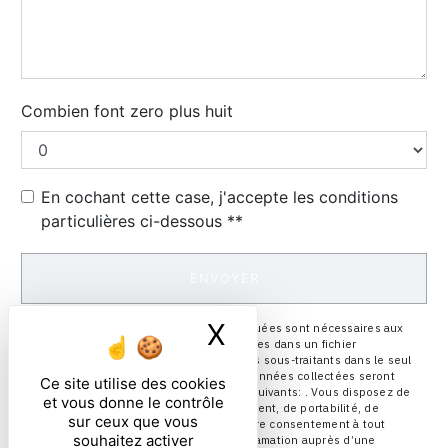
Combien font zero plus huit
En cochant cette case, j'accepte les conditions
particulières ci-dessous **
ENVOYER
X
Masquer le ban
** Les données personnelles communiquées sont nécessaires aux
fins de vous contacter et sont enregistrées dans un fichier
informatisé. Elles sont destinées à et ses sous-traitants dans le seul
but de répondre à votre message. Les données collectées seront
Ce site utilise des cookies
communiquées aux seuls destinataires suivants: . Vous disposez de
et vous donne le contrôle
droits d’accès, de rectification, d’effacement, de portabilité, de
sur ceux que vous
limitation, d’opposition, de retrait de votre consentement à tout
souhaitez activer
moment et du droit d’introduire une réclamation auprès d’une