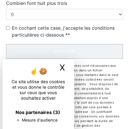
Combien font huit plus trois
En cochant cette case, j'accepte les conditions
particulières ci-dessous **
ENVOYER
X
Masquer le ban
** Les données personnelles communiquées sont nécessaires aux
fins de vous contacter et sont enregistrées dans un fichier
informatisé. Elles sont destinées à et ses sous-traitants dans le seul
but de répondre à votre message. Les données collectées seront
Ce site utilise des cookies
communiquées aux seuls destinataires suivants: . Vous disposez de
et vous donne le contrôle
droits d’accès, de rectification, d’effacement, de portabilité, de
sur ceux que vous
limitation, d’opposition, de retrait de votre consentement à tout
souhaitez activer
moment et du droit d’introduire une réclamation auprès d’une
autorité de contrôle, ainsi que d’organiser le sort de vos données
post-mortem. Vous pouvez exercer ces droits par voie postale à
Nos partenaires
(3)
l'adresse ou par courrier électronique à l'adresse . Un justificatif
d'identité pourra vous être demandé. Nous conservons vos données
Mesure d'audience
pendant la période de prise de contact puis pendant la durée de
prescription légale aux fins probatoires et de gestion des