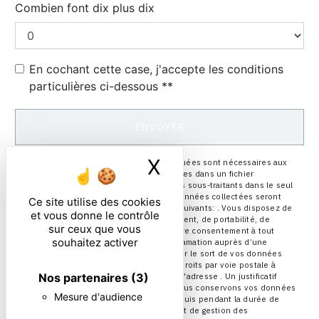
Combien font dix plus dix
En cochant cette case, j'accepte les conditions
particulières ci-dessous **
ENVOYER
X
Masquer le ban
** Les données personnelles communiquées sont nécessaires aux
fins de vous contacter et sont enregistrées dans un fichier
informatisé. Elles sont destinées à et ses sous-traitants dans le seul
but de répondre à votre message. Les données collectées seront
Ce site utilise des cookies
communiquées aux seuls destinataires suivants: . Vous disposez de
et vous donne le contrôle
droits d’accès, de rectification, d’effacement, de portabilité, de
sur ceux que vous
limitation, d’opposition, de retrait de votre consentement à tout
souhaitez activer
moment et du droit d’introduire une réclamation auprès d’une
autorité de contrôle, ainsi que d’organiser le sort de vos données
post-mortem. Vous pouvez exercer ces droits par voie postale à
Nos partenaires
(3)
l'adresse ou par courrier électronique à l'adresse . Un justificatif
d'identité pourra vous être demandé. Nous conservons vos données
Mesure d'audience
pendant la période de prise de contact puis pendant la durée de
prescription légale aux fins probatoires et de gestion des