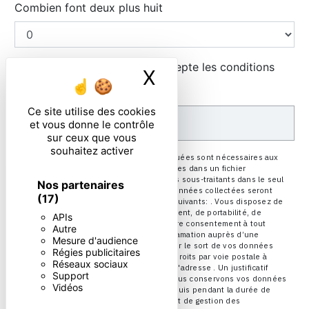
Combien font deux plus huit
En cochant cette case, j'accepte les conditions
X
Masquer le ban
particulières ci-dessous **
Ce site utilise des cookies
ENVOYER
et vous donne le contrôle
sur ceux que vous
souhaitez activer
** Les données personnelles communiquées sont nécessaires aux
fins de vous contacter et sont enregistrées dans un fichier
informatisé. Elles sont destinées à et ses sous-traitants dans le seul
Nos partenaires
but de répondre à votre message. Les données collectées seront
(17)
communiquées aux seuls destinataires suivants: . Vous disposez de
droits d’accès, de rectification, d’effacement, de portabilité, de
APIs
limitation, d’opposition, de retrait de votre consentement à tout
Autre
moment et du droit d’introduire une réclamation auprès d’une
Mesure d'audience
autorité de contrôle, ainsi que d’organiser le sort de vos données
Régies publicitaires
post-mortem. Vous pouvez exercer ces droits par voie postale à
Réseaux sociaux
l'adresse ou par courrier électronique à l'adresse . Un justificatif
Support
d'identité pourra vous être demandé. Nous conservons vos données
Vidéos
pendant la période de prise de contact puis pendant la durée de
prescription légale aux fins probatoires et de gestion des