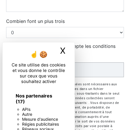
Combien font un plus trois
En cochant cette case, j'accepte les conditions
X
Masquer le ban
particulières ci-dessous **
Ce site utilise des cookies
ENVOYER
et vous donne le contrôle
sur ceux que vous
souhaitez activer
** Les données personnelles communiquées sont nécessaires aux
fins de vous contacter et sont enregistrées dans un fichier
informatisé. Elles sont destinées à et ses sous-traitants dans le seul
Nos partenaires
but de répondre à votre message. Les données collectées seront
(17)
communiquées aux seuls destinataires suivants: . Vous disposez de
droits d’accès, de rectification, d’effacement, de portabilité, de
APIs
limitation, d’opposition, de retrait de votre consentement à tout
Autre
moment et du droit d’introduire une réclamation auprès d’une
Mesure d'audience
autorité de contrôle, ainsi que d’organiser le sort de vos données
Régies publicitaires
post-mortem. Vous pouvez exercer ces droits par voie postale à
Réseaux sociaux