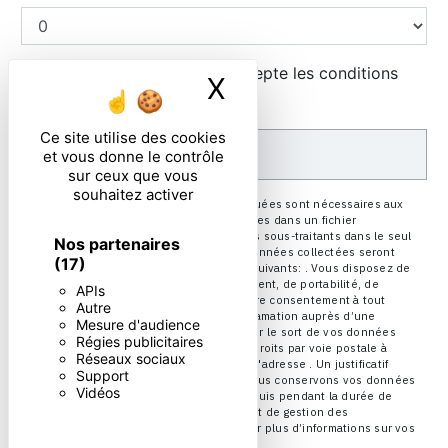
En cochant cette case, j'accepte les conditions
X
Masquer le ban
particulières ci-dessous **
Ce site utilise des cookies
ENVOYER
et vous donne le contrôle
sur ceux que vous
souhaitez activer
** Les données personnelles communiquées sont nécessaires aux
fins de vous contacter et sont enregistrées dans un fichier
informatisé. Elles sont destinées à et ses sous-traitants dans le seul
Nos partenaires
but de répondre à votre message. Les données collectées seront
(17)
communiquées aux seuls destinataires suivants: . Vous disposez de
droits d’accès, de rectification, d’effacement, de portabilité, de
APIs
limitation, d’opposition, de retrait de votre consentement à tout
Autre
moment et du droit d’introduire une réclamation auprès d’une
Mesure d'audience
autorité de contrôle, ainsi que d’organiser le sort de vos données
Régies publicitaires
post-mortem. Vous pouvez exercer ces droits par voie postale à
Réseaux sociaux
l'adresse ou par courrier électronique à l'adresse . Un justificatif
Support
d'identité pourra vous être demandé. Nous conservons vos données
Vidéos
pendant la période de prise de contact puis pendant la durée de
prescription légale aux fins probatoires et de gestion des
contentieux. Consultez le site cnil.fr pour plus d’informations sur vos
droits.