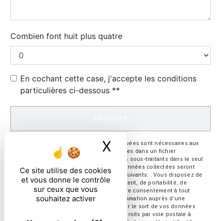
Combien font huit plus quatre
En cochant cette case, j'accepte les conditions
particulières ci-dessous **
ENVOYER
X
Masquer le ban
** Les données personnelles communiquées sont nécessaires aux
fins de vous contacter et sont enregistrées dans un fichier
informatisé. Elles sont destinées à et ses sous-traitants dans le seul
but de répondre à votre message. Les données collectées seront
Ce site utilise des cookies
communiquées aux seuls destinataires suivants: . Vous disposez de
et vous donne le contrôle
droits d’accès, de rectification, d’effacement, de portabilité, de
sur ceux que vous
limitation, d’opposition, de retrait de votre consentement à tout
souhaitez activer
moment et du droit d’introduire une réclamation auprès d’une
autorité de contrôle, ainsi que d’organiser le sort de vos données
post-mortem. Vous pouvez exercer ces droits par voie postale à