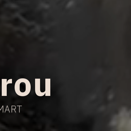
rrou
AMART